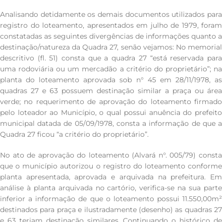
Analisando detidamente os demais documentos utilizados para
registro do loteamento, apresentados em julho de 1979, foram
constatadas as seguintes divergências de informações quanto a
destinação/natureza da Quadra 27, senão vejamos: No memorial
descritivo (fl. 51) consta que a quadra 27 “está reservada para
uma rodoviária ou um mercadão a critério do proprietário”; na
planta do loteamento aprovada sob n° 45 em 28/11/1978, as
quadras 27 e 63 possuem destinação similar a praça ou área
verde; no requerimento de aprovação do loteamento firmado
pelo loteador ao Município, o qual possui anuência do prefeito
municipal datada de 05/09/1978, consta a informação de que a
Quadra 27 ficou “a critério do proprietário”.
No ato de aprovação do loteamento (Alvará n°. 005/79) consta
que o município autorizou o registro do loteamento conforme
planta apresentada, aprovada e arquivada na prefeitura. Em
análise à planta arquivada no cartório, verifica-se na sua parte
inferior a informação de que o loteamento possui 11.550,00m²
destinados para praça e ilustradamente (desenho) as quadras 27
e 63 teriam destinação similares. Continuando o histórico de