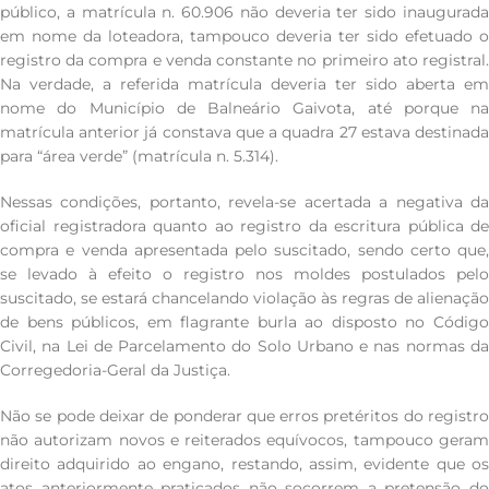
público, a matrícula n. 60.906 não deveria ter sido inaugurada
em nome da loteadora, tampouco deveria ter sido efetuado o
registro da compra e venda constante no primeiro ato registral.
Na verdade, a referida matrícula deveria ter sido aberta em
nome do Município de Balneário Gaivota, até porque na
matrícula anterior já constava que a quadra 27 estava destinada
para “área verde” (matrícula n. 5.314).
Nessas condições, portanto, revela-se acertada a negativa da
oficial registradora quanto ao registro da escritura pública de
compra e venda apresentada pelo suscitado, sendo certo que,
se levado à efeito o registro nos moldes postulados pelo
suscitado, se estará chancelando violação às regras de alienação
de bens públicos, em flagrante burla ao disposto no Código
Civil, na Lei de Parcelamento do Solo Urbano e nas normas da
Corregedoria-Geral da Justiça.
Não se pode deixar de ponderar que erros pretéritos do registro
não autorizam novos e reiterados equívocos, tampouco geram
direito adquirido ao engano, restando, assim, evidente que os
atos anteriormente praticados não socorrem a pretensão do