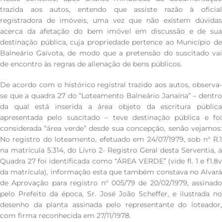
trazida aos autos, entendo que assiste razão à oficial
registradora de imóveis, uma vez que não existem dúvidas
acerca da afetação do bem imóvel em discussão e de sua
destinação pública, cuja propriedade pertence ao Município de
Balneário Gaivota, de modo que a pretensão do suscitado vai
de encontro às regras de alienação de bens públicos.
De acordo com o histórico registral trazido aos autos, observa-
se que a quadra 27 do “Loteamento Balneário Janaína” – dentro
da qual está inserida a área objeto da escritura pública
apresentada pelo suscitado – teve destinação pública e foi
considerada “área verde” desde sua concepção, senão vejamos:
No registro do loteamento, efetuado em 24/07/1979, sob n° R.1
na matrícula 5.314, do Livro 2- Registro Geral desta Serventia, a
Quadra 27 foi identificada como “ÁREA VERDE” (vide fl. 1 e f1.8v
da matrícula), informação esta que também constava no Alvará
de Aprovação para registro n° 005/79 de 20/02/1979, assinado
pelo Prefeito da época, Sr. José João Scheffer, e ilustrada no
desenho da planta assinada pelo representante do loteador,
com firma reconhecida em 27/11/1978.