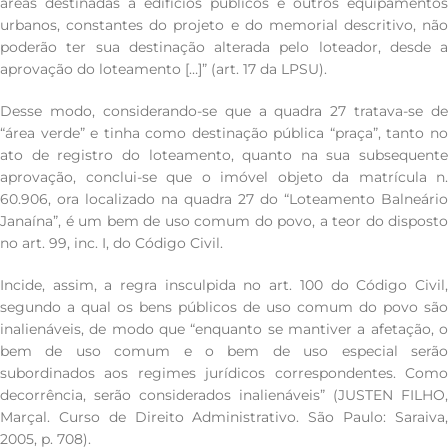
áreas destinadas a edifícios públicos e outros equipamentos
urbanos, constantes do projeto e do memorial descritivo, não
poderão ter sua destinação alterada pelo loteador, desde a
aprovação do loteamento […]” (art. 17 da LPSU).
Desse modo, considerando-se que a quadra 27 tratava-se de
“área verde” e tinha como destinação pública “praça”, tanto no
ato de registro do loteamento, quanto na sua subsequente
aprovação, conclui-se que o imóvel objeto da matrícula n.
60.906, ora localizado na quadra 27 do “Loteamento Balneário
Janaína”, é um bem de uso comum do povo, a teor do disposto
no art. 99, inc. I, do Código Civil.
Incide, assim, a regra insculpida no art. 100 do Código Civil,
segundo a qual os bens públicos de uso comum do povo são
inalienáveis, de modo que “enquanto se mantiver a afetação, o
bem de uso comum e o bem de uso especial serão
subordinados aos regimes jurídicos correspondentes. Como
decorrência, serão considerados inalienáveis” (JUSTEN FILHO,
Marçal. Curso de Direito Administrativo. São Paulo: Saraiva,
2005, p. 708).