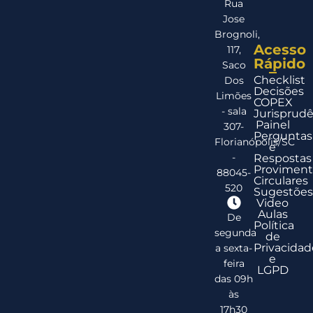
Rua
Jose
Brognoli,
Acesso
117,
Rápido
Saco
Checklist
Dos
Decisões
Limões
COPEX
- sala
Jurisprudê
Painel
307-
Perguntas
Florianópolis/SC
e
-
Respostas
Proviment
88045-
Circulares
520
Sugestões
Video
Aulas
De
Política
segunda
de
Privacidad
a sexta-
e
feira
LGPD
das 09h
às
17h30