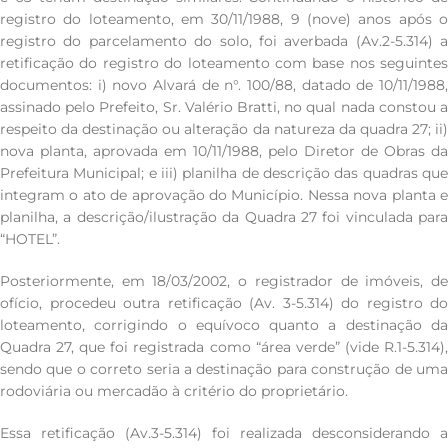
registro do loteamento, em 30/11/1988, 9 (nove) anos após o
registro do parcelamento do solo, foi averbada (Av.2-5.314) a
retificação do registro do loteamento com base nos seguintes
documentos: i) novo Alvará de n°. 100/88, datado de 10/11/1988,
assinado pelo Prefeito, Sr. Valério Bratti, no qual nada constou a
respeito da destinação ou alteração da natureza da quadra 27; ii)
nova planta, aprovada em 10/11/1988, pelo Diretor de Obras da
Prefeitura Municipal; e iii) planilha de descrição das quadras que
integram o ato de aprovação do Município. Nessa nova planta e
planilha, a descrição/ilustração da Quadra 27 foi vinculada para
“HOTEL”.
Posteriormente, em 18/03/2002, o registrador de imóveis, de
ofício, procedeu outra retificação (Av. 3-5.314) do registro do
loteamento, corrigindo o equívoco quanto a destinação da
Quadra 27, que foi registrada como “área verde” (vide R.1-5.314),
sendo que o correto seria a destinação para construção de uma
rodoviária ou mercadão à critério do proprietário.
Essa retificação (Av.3-5.314) foi realizada desconsiderando a