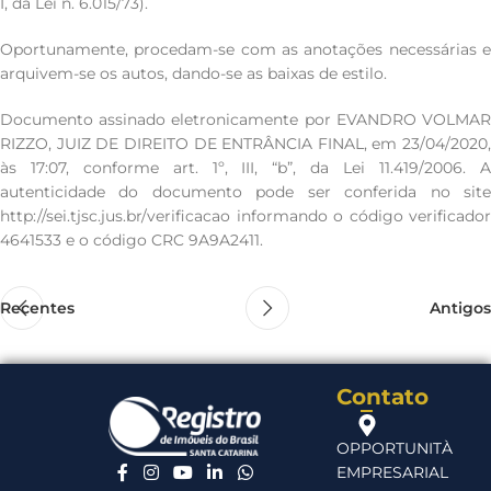
I, da Lei n. 6.015/73).
Oportunamente, procedam-se com as anotações necessárias e
arquivem-se os autos, dando-se as baixas de estilo.
Documento assinado eletronicamente por EVANDRO VOLMAR
RIZZO, JUIZ DE DIREITO DE ENTRÂNCIA FINAL, em 23/04/2020,
às 17:07, conforme art. 1º, III, “b”, da Lei 11.419/2006. A
autenticidade do documento pode ser conferida no site
http://sei.tjsc.jus.br/verificacao informando o código verificador
4641533 e o código CRC 9A9A2411.
Recentes
Antigos
Contato
OPPORTUNITÀ
EMPRESARIAL