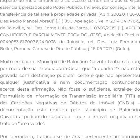
respeito ao meio ambiente e ao acesso comunitário aos serviços
essenciais prestados pelo Poder Público. Inviável, por conseguinte, a
transferência de tal área à propriedade privada’ (AC n. 2002.011186-0,
Des. Pedro Manoel Abreu)” […] (TJSC, Apelação Cível n. 2014.041776-5,
de Joinville, rel. Des. Jorge Luiz de Borba, j. 07/07/2015) […]. APELO
CONHECIDO E PARCIALMENTE PROVIDO. (TJSC, Apelação Cível n.
0049083-81.2007.8.24.0038, de Joinville, rel. Des. Luiz Fernando
Boller, Primeira Câmara de Direito Público, j. 16-05-2017). (Grifei).
Muito embora o Município de Balneário Gaivota tenha referido,
por meio de sua Procuradoria-Geral, que “a quadra 27 não está
gravada com destinação pública”, certo é que não apresentou
qualquer justificativa e nem documentação contundente
acerca desta afirmação. Não fosse o suficiente, extrai-se do
Formulário de Informação de Transmissão Imobiliária (FITI) e
das Certidões Negativas de Débitos do Imóvel (CNDIs) –
documentação esta emitida pelo Município de Balneário
Gaivota a pedido do suscitado – que o imóvel negociado se
trata de “área verde”.
Por derradeiro, tratando-se de área pertencente ao domínio