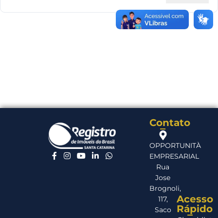
Contato
OPPORTUNITÀ
EMPRESARIAL
Rua
Jose
Brognoli,
Acesso
117,
Rápido
Saco