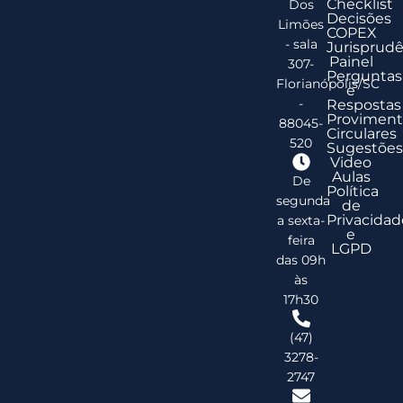
Checklist
Dos
Decisões
Limões
COPEX
- sala
Jurisprudê
Painel
307-
Perguntas
Florianópolis/SC
e
-
Respostas
Proviment
88045-
Circulares
520
Sugestões
Video
Aulas
De
Política
segunda
de
Privacidad
a sexta-
e
feira
LGPD
das 09h
às
17h30
(47)
3278-
2747