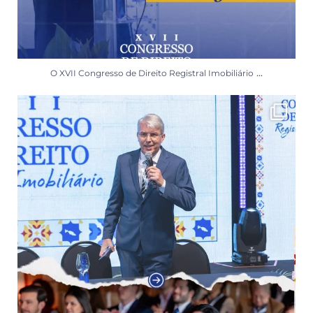
...
O XVII Congresso de Direito Registral Imobiliário
Uma imersão de conhecimento, reencontros e boas
...
152
3