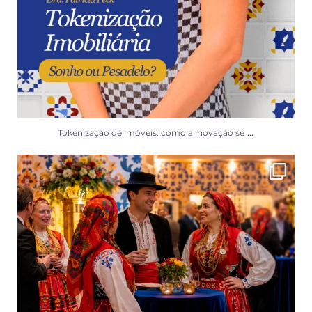
...
Tokenização de imóveis: como a inovação se
Ainda tem dúvidas sobre a programação social do
...
44
0