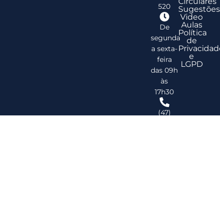
Circulares
520
Sugestões
Video
Aulas
De
Política
segunda
de
Privacidad
a sexta-
e
feira
LGPD
das 09h
às
17h30
(47)
3278-
2747
ribsc@ribsc.org.br
©
20
Reg
de
Im
do
Bra