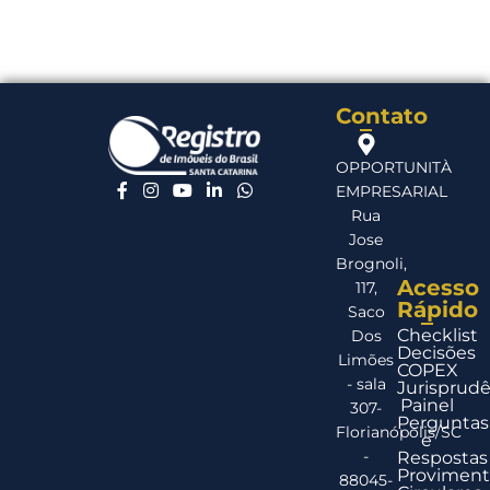
Contato
OPPORTUNITÀ
EMPRESARIAL
Rua
Jose
Brognoli,
Acesso
117,
Rápido
Saco
Checklist
Dos
Decisões
Limões
COPEX
- sala
Jurisprudê
Painel
307-
Perguntas
Florianópolis/SC
e
-
Respostas
Proviment
88045-