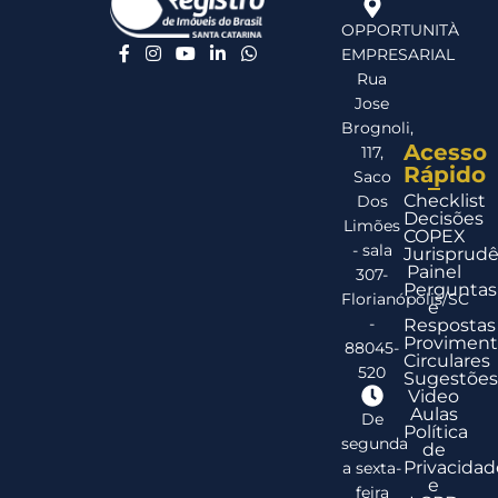
OPPORTUNITÀ
EMPRESARIAL
Rua
Jose
Brognoli,
Acesso
117,
Rápido
Saco
Checklist
Dos
Decisões
Limões
COPEX
- sala
Jurisprudê
Painel
307-
Perguntas
Florianópolis/SC
e
-
Respostas
Proviment
88045-
Circulares
520
Sugestões
Video
Aulas
De
Política
segunda
de
Privacidad
a sexta-
e
feira