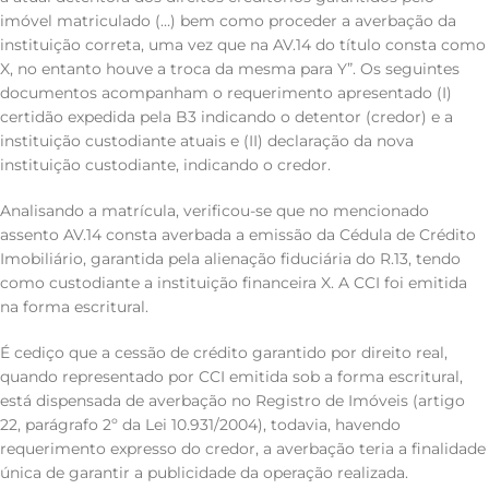
imóvel matriculado (…) bem como proceder a averbação da
instituição correta, uma vez que na AV.14 do título consta como
X, no entanto houve a troca da mesma para Y”. Os seguintes
documentos acompanham o requerimento apresentado (I)
certidão expedida pela B3 indicando o detentor (credor) e a
instituição custodiante atuais e (II) declaração da nova
instituição custodiante, indicando o credor.
Analisando a matrícula, verificou-se que no mencionado
assento AV.14 consta averbada a emissão da Cédula de Crédito
Imobiliário, garantida pela alienação fiduciária do R.13, tendo
como custodiante a instituição financeira X. A CCI foi emitida
na forma escritural.
É cediço que a cessão de crédito garantido por direito real,
quando representado por CCI emitida sob a forma escritural,
está dispensada de averbação no Registro de Imóveis (artigo
22, parágrafo 2º da Lei 10.931/2004), todavia, havendo
requerimento expresso do credor, a averbação teria a finalidade
única de garantir a publicidade da operação realizada.