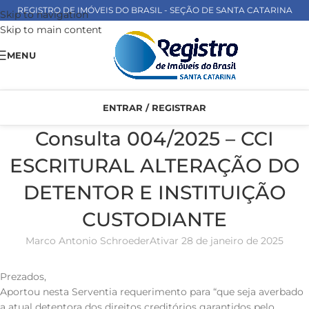
REGISTRO DE IMÓVEIS DO BRASIL - SEÇÃO DE SANTA CATARINA
Skip to navigation
Skip to main content
MENU
ENTRAR / REGISTRAR
Consulta 004/2025 – CCI
ESCRITURAL ALTERAÇÃO DO
DETENTOR E INSTITUIÇÃO
CUSTODIANTE
Marco Antonio Schroeder
Ativar 28 de janeiro de 2025
Prezados,
Aportou nesta Serventia requerimento para “que seja averbado
a atual detentora dos direitos creditórios garantidos pelo