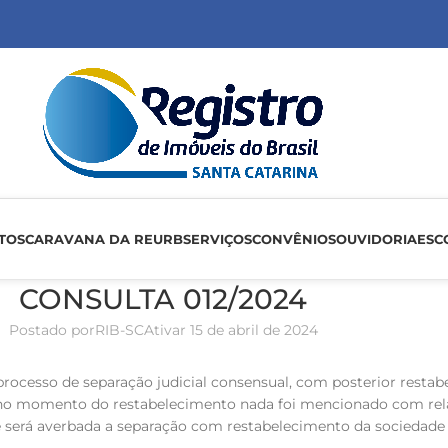
TOS
CARAVANA DA REURB
SERVIÇOS
CONVÊNIOS
OUVIDORIA
ESC
CONSULTA 012/2024
Postado por
RIB-SC
Ativar 15 de abril de 2024
ocesso de separação judicial consensual, com posterior restab
 no momento do restabelecimento nada foi mencionado com relaç
e será averbada a separação com restabelecimento da sociedade