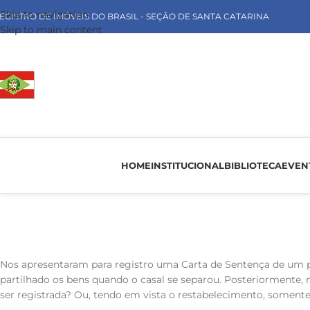
Skip to navigation
EGISTRO DE IMÓVEIS DO BRASIL - SEÇÃO DE SANTA CATARINA
Skip to main content
HOME
INSTITUCIONAL
BIBLIOTECA
EVEN
Nos apresentaram para registro uma Carta de Sentença de um pr
partilhado os bens quando o casal se separou. Posteriormente,
ser registrada? Ou, tendo em vista o restabelecimento, soment