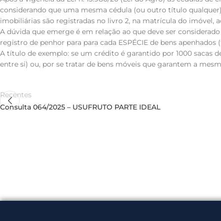
considerando que uma mesma cédula (ou outro título qualquer) p
imobiliárias são registradas no livro 2, na matrícula do imóvel,
A dúvida que emerge é em relação ao que deve ser considerado
registro de penhor para para cada ESPÉCIE de bens apenhados (fu
A título de exemplo: se um crédito é garantido por 1000 sacas de
entre si) ou, por se tratar de bens móveis que garantem a mesma
Recentes
Consulta 064/2025 – USUFRUTO PARTE IDEAL