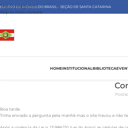
Skip to navigation
EGISTRO DE IMÓVEIS DO BRASIL - SEÇÃO DE SANTA CATARINA
Skip to main content
HOME
INSTITUCIONAL
BIBLIOTECA
EVEN
Co
Posta
Boa tarde.
Tinha enviado a pergunta pela manhã mas o site travou e não ten
Após a vigência da Lei n. 13.986/20 (Lei do Agro) as cédulas de c