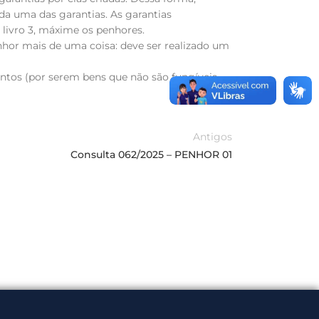
da uma das garantias. As garantias
o livro 3, máxime os penhores.
hor mais de uma coisa: deve ser realizado um
tintos (por serem bens que não são fungíveis
Antigos
Consulta 062/2025 – PENHOR 01