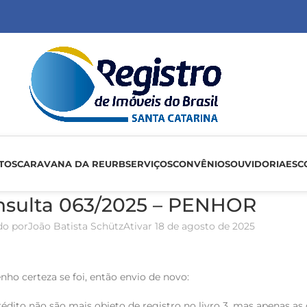
TOS
CARAVANA DA REURB
SERVIÇOS
CONVÊNIOS
OUVIDORIA
ESC
nsulta 063/2025 – PENHOR
do por
João Batista Schütz
Ativar 18 de agosto de 2025
ho certeza se foi, então envio de novo:
rédito não são mais objeto de registro no livro 3, mas apenas as 