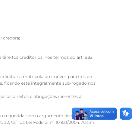
l credora;
direitos creditórios, nos termos do art. 882
 crédito na matrícula do imóvel, para fins de
ade, ficando este integralmente sub-rogado nos
dos os direitos e obrigações inerentes à
ão requerida, sob o argumento de que a CCI,
22, §2º, da Lei Federal nº 10.931/2004. Assim,