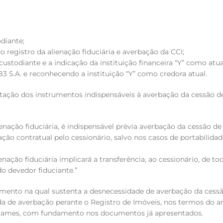
odiante;
 registro da alienação fiduciária e averbação da CCI;
ustodiante e a indicação da instituição financeira “Y” como atua
3 S.A. e reconhecendo a instituição “Y” como credora atual.
tação dos instrumentos indispensáveis à averbação da cessão de 
ienação fiduciária, é indispensável prévia averbação da cessão de
elação contratual pelo cessionário, salvo nos casos de portabilid
enação fiduciária implicará a transferência, ao cessionário, de to
o devedor fiduciante.”
ecimento na qual sustenta a desnecessidade de averbação da cess
 de averbação perante o Registro de Imóveis, nos termos do art. 
vames, com fundamento nos documentos já apresentados.