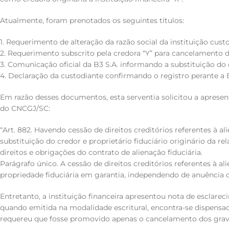
Atualmente, foram prenotados os seguintes títulos:
1. Requerimento de alteração da razão social da instituição cust
2. Requerimento subscrito pela credora “Y” para cancelamento do
3. Comunicação oficial da B3 S.A. informando a substituição do c
4. Declaração da custodiante confirmando o registro perante a B
Em razão desses documentos, esta serventia solicitou a apresen
do CNCGJ/SC:
“Art. 882. Havendo cessão de direitos creditórios referentes à al
substituição do credor e proprietário fiduciário originário da r
direitos e obrigações do contrato de alienação fiduciária.
Parágrafo único. A cessão de direitos creditórios referentes à ali
propriedade fiduciária em garantia, independendo de anuência d
Entretanto, a instituição financeira apresentou nota de esclar
quando emitida na modalidade escritural, encontra-se dispensada
requereu que fosse promovido apenas o cancelamento dos gra