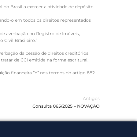
 do Brasil a exercer a atividade de depósito
gando-o em todos os direitos representados
a de averbação no Registro de Imóveis,
 Civil Brasileiro.”
verbação da cessão de direitos creditórios
 tratar de CCI emitida na forma escritural.
ição financeira “Y” nos termos do artigo 882
Antigos
Consulta 065/2025 – NOVAÇÃO