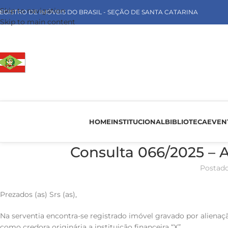
Skip to navigation
EGISTRO DE IMÓVEIS DO BRASIL - SEÇÃO DE SANTA CATARINA
Skip to main content
HOME
INSTITUCIONAL
BIBLIOTECA
EVEN
Consulta 066/2025 
Postado
Prezados (as) Srs (as),
Na serventia encontra-se registrado imóvel gravado por alienaçã
como credora originária a instituição financeira “X”.