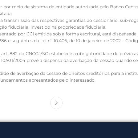
er por meio de sistema de entidade autorizada pelo Banco Central
sitada
ca transmissão das respectivas garantias ao cessionário, sub-ro
ão fiduciária, investido na propriedade fiduciária.
resentado por CCI emitida sob a forma escritural, está dispensad
286 e seguintes da Lei nº 10.406, de 10 de janeiro de 2002 – Código
 o art. 882 do CNCGJ/SC estabelece a obrigatoriedade de prévia a
i nº 10.931/2004 prevê a dispensa da averbação da cessão quando se
do de averbação da cessão de direitos creditórios para a institu
fundamentos apresentados pelo interessado.