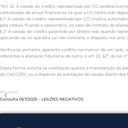
“Art. 22. A cessão do crédito representado por CCI poderá ocorr
centralizado de ativos financeiros na qual a CCI tenha sido depo
§ 1º A cessão do crédito representado por CCI implica automáti
pela cédula, ficando o cessionário, no caso de contrato de alienaç
§ 2º A cessão de crédito garantido por direito real, quando rep
aplicando-se, no que esta Lei não contrarie, o disposto nos arts. 
Verifica-se, portanto, aparente conflito normativo: de um lado,
referentes à alienação fiduciária; de outro, o art. 22, §2º, da Le
Desta forma, solicita-se orientação quanto à manutenção do pedi
do CNCGJ/SC ou a dispensa da averbação de cessão diante dos 
Recentes
Consulta 067/2025 – LEILÕES NEGATIVOS