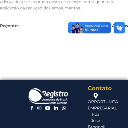
adequado a ser adotado neste caso, bem como quanto à
aplicação da redução dos emolumentos.
Recentes
Antigos
Contato
OPPORTUNITÀ
EMPRESARIAL
Rua
Jose
Brognoli,