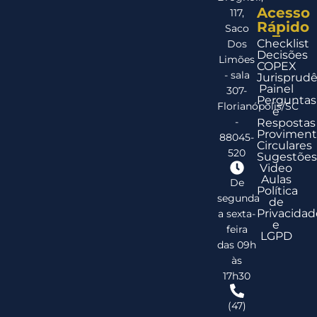
Acesso
117,
Rápido
Saco
Checklist
Dos
Decisões
Limões
COPEX
- sala
Jurisprudê
Painel
307-
Perguntas
Florianópolis/SC
e
-
Respostas
Proviment
88045-
Circulares
520
Sugestões
Video
Aulas
De
Política
segunda
de
Privacidad
a sexta-
e
feira
LGPD
das 09h
às
17h30
(47)