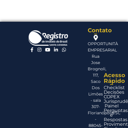
Contato
OPPORTUNITÀ
EMPRESARIAL
Rua
Jose
Brognoli,
Acesso
117,
Rápido
Saco
Checklist
Dos
Decisões
Limões
COPEX
- sala
Jurisprudê
Painel
307-
Perguntas
Florianópolis/SC
e
-
Respostas
Proviment
88045-