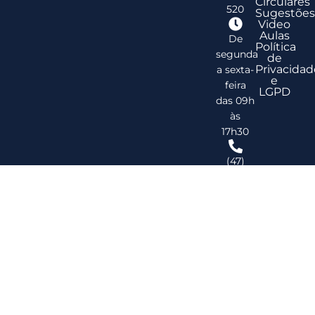
Circulares
520
Sugestões
Video
Aulas
De
Política
segunda
de
Privacidad
a sexta-
e
feira
LGPD
das 09h
às
17h30
(47)
3278-
2747
ribsc@ribsc.org.br
©
20
Reg
de
Im
do
Bra