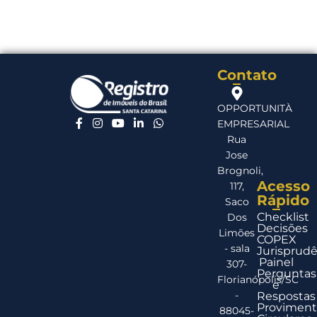
Contato
OPPORTUNITÀ
EMPRESARIAL
Rua
Jose
Brognoli,
Acesso
117,
Rápido
Saco
Checklist
Dos
Decisões
Limões
COPEX
- sala
Jurisprudê
Painel
307-
Perguntas
Florianópolis/SC
e
-
Respostas
Proviment
88045-