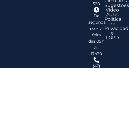
Circulares
520
Sugestões
Video
Aulas
De
Política
segunda
de
Privacidad
a sexta-
e
feira
LGPD
das 09h
às
17h30
(47)
3278-
2747
ribsc@ribsc.org.br
©
20
Reg
de
Im
do
Bra