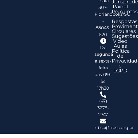
- sala
Jurisprudê
Painel
307-
Perguntas
Florianópolis/SC
e
-
Respostas
Proviment
88045-
Circulares
520
Sugestões
Video
Aulas
De
Política
segunda
de
Privacidad
a sexta-
e
feira
LGPD
das 09h
às
17h30
(47)
3278-
2747
ribsc@ribsc.org.br