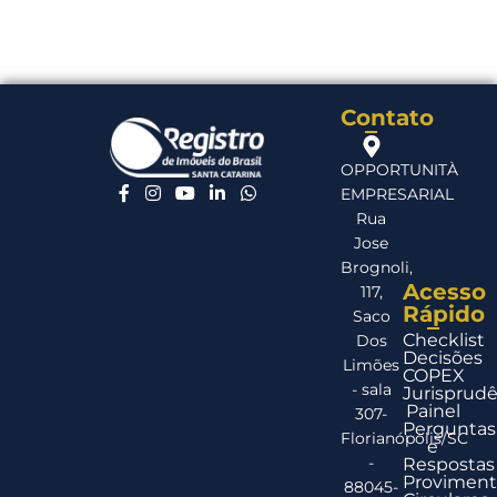
Contato
OPPORTUNITÀ
EMPRESARIAL
Rua
Jose
Brognoli,
Acesso
117,
Rápido
Saco
Checklist
Dos
Decisões
Limões
COPEX
- sala
Jurisprudê
Painel
307-
Perguntas
Florianópolis/SC
e
-
Respostas
Proviment
88045-