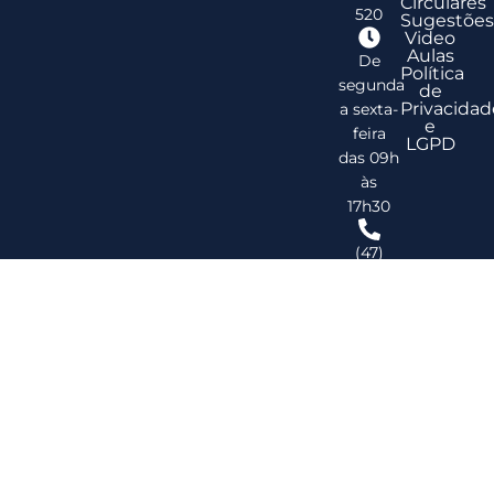
Circulares
520
Sugestões
Video
Aulas
De
Política
segunda
de
Privacidad
a sexta-
e
feira
LGPD
das 09h
às
17h30
(47)
3278-
2747
ribsc@ribsc.org.br
©
20
Reg
de
Im
do
Bra