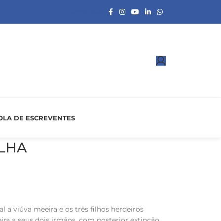
Associe-se
OLA DE ESCREVENTES
ILHA
a viúva meeira e os três filhos herdeiros
ra a seus dois irmãos, com posterior extinção