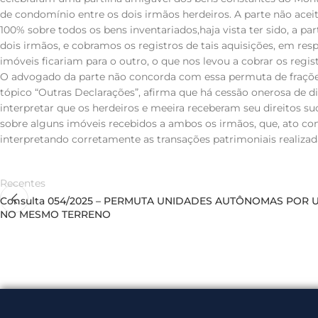
de condomínio entre os dois irmãos herdeiros. A parte não aceit
100% sobre todos os bens inventariados,haja vista ter sido, a part
dois irmãos, e cobramos os registros de tais aquisições, em res
imóveis ficariam para o outro, o que nos levou a cobrar os regis
O advogado da parte não concorda com essa permuta de frações. 
tópico “Outras Declarações”, afirma que há cessão onerosa de dir
interpretar que os herdeiros e meeira receberam seu direitos s
sobre alguns imóveis recebidos a ambos os irmãos, que, ato con
interpretando corretamente as transações patrimoniais realizada
Recentes
Consulta 054/2025 – PERMUTA UNIDADES AUTÔNOMAS POR
NO MESMO TERRENO