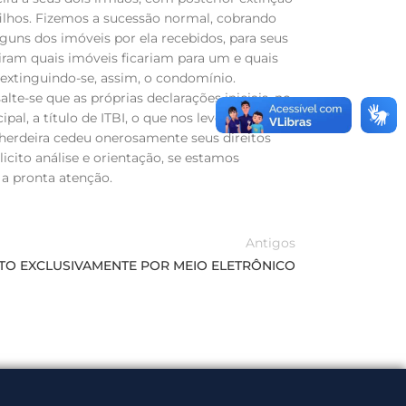
 filhos. Fizemos a sucessão normal, cobrando
alguns dos imóveis por ela recebidos, para seus
niram quais imóveis ficariam para um e quais
, extinguindo-se, assim, o condomínio.
e-se que as próprias declarações iniciais, no
al, a título de ITBI, o que nos levou a
 herdeira cedeu onerosamente seus direitos
cito análise e orientação, se estamos
 a pronta atenção.
Antigos
ENTO EXCLUSIVAMENTE POR MEIO ELETRÔNICO