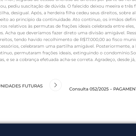
ou, pediu suscitação de dúvida. O falecido deixou meeira e três
ilha, desigual. Após, a herdeira filha cedeu seus direitos, sobre 
peito ao princípio da continuidade. Ato contínuo, os irmãos defi
tros relativos às permutas de frações ideais celebrada entre eles
Acha que deveríamos fazer direto uma divisão amigável. Ressalt
eitos, tendo havido recolhimento de R$17.000,00 ao fisco municip
ucessórios, celebraram uma partilha amigável. Posteriormente, a
tínuo, permutaram frações ideais, extinguindo o condomínio.Soli
s, e se a cobrança efetuada acha-se correta. Agradeço, desde já,
 UNIDADES FUTURAS
Consulta 052/2025 – PAGAM