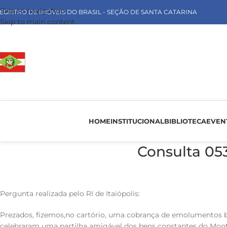
Skip to navigation
EGISTRO DE IMÓVEIS DO BRASIL - SEÇÃO DE SANTA CATARINA
Skip to main content
HOME
INSTITUCIONAL
BIBLIOTECA
EVEN
Consulta 0
Pergunta realizada pelo RI de Itaiópolis:
Prezados, fizemos,no cartório, uma cobrança de emolumentos bas
celebraram uma partilha amigável dos bens constantes do Monte 