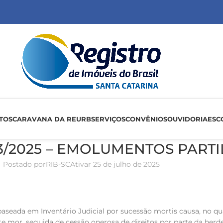
TOS
CARAVANA DA REURB
SERVIÇOS
CONVÊNIOS
OUVIDORIA
ESC
53/2025 – EMOLUMENTOS PART
Postado por
RIB-SC
Ativar 25 de julho de 2025
eada em Inventário Judicial por sucessão mortis causa, no qual 
mor, seguida de cessão onerosa de direitos por parte da herdei