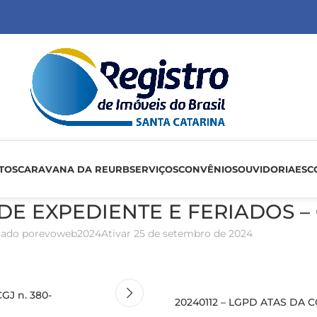
TOS
CARAVANA DA REURB
SERVIÇOS
CONVÊNIOS
OUVIDORIA
ESC
E EXPEDIENTE E FERIADOS – Ci
tado por
evoweb2024
Ativar 25 de setembro de 2024
GJ n. 380-
20240112 – LGPD ATAS DA C