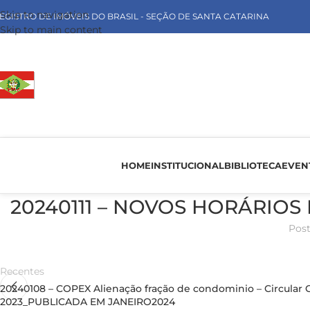
Skip to navigation
EGISTRO DE IMÓVEIS DO BRASIL - SEÇÃO DE SANTA CATARINA
Skip to main content
HOME
INSTITUCIONAL
BIBLIOTECA
EVEN
20240111 – NOVOS HORÁRIOS D
Pos
Recentes
20240108 – COPEX Alienação fração de condominio – Circular C
2023_PUBLICADA EM JANEIRO2024