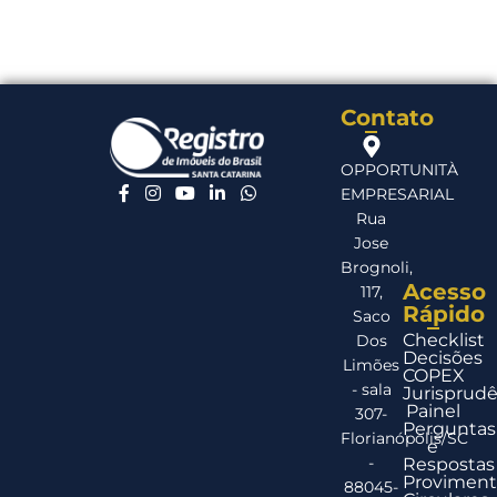
Contato
OPPORTUNITÀ
EMPRESARIAL
Rua
Jose
Brognoli,
Acesso
117,
Rápido
Saco
Checklist
Dos
Decisões
Limões
COPEX
- sala
Jurisprudê
Painel
307-
Perguntas
Florianópolis/SC
e
-
Respostas
Proviment
88045-