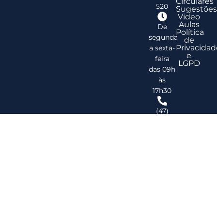
Circulares
520
Sugestões
Video
Aulas
De
Política
segunda
de
Privacidad
a sexta-
e
feira
LGPD
das 09h
às
17h30
(47)
3278-
2747
ribsc@ribsc.org.br
©
20
Reg
de
Im
do
Bra