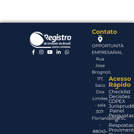
Contato
OPPORTUNITÀ
EMPRESARIAL
Rua
Jose
Brognoli,
Acesso
117,
Rápido
Saco
Checklist
Dos
Decisões
Limões
COPEX
- sala
Jurisprudê
Painel
307-
Perguntas
Florianópolis/SC
e
-
Respostas
Proviment
88045-