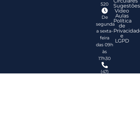
Circulares
520
Sugestões
Video
Aulas
De
Política
segunda
de
Privacidad
a sexta-
e
feira
LGPD
das 09h
às
17h30
(47)
3278-
2747
ribsc@ribsc.org.br
©
20
Reg
de
Im
do
Bra