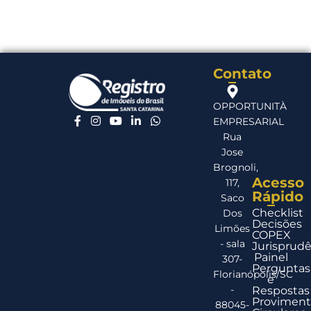
Contato
OPPORTUNITÀ
EMPRESARIAL
Rua
Jose
Brognoli,
Acesso
117,
Rápido
Saco
Checklist
Dos
Decisões
Limões
COPEX
- sala
Jurisprudê
Painel
307-
Perguntas
Florianópolis/SC
e
-
Respostas
Proviment
88045-