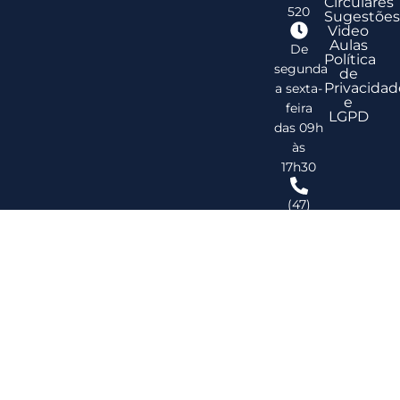
Circulares
520
Sugestões
Video
Aulas
De
Política
segunda
de
Privacidad
a sexta-
e
feira
LGPD
das 09h
às
17h30
(47)
3278-
2747
ribsc@ribsc.org.br
©
20
Reg
de
Im
do
Bra