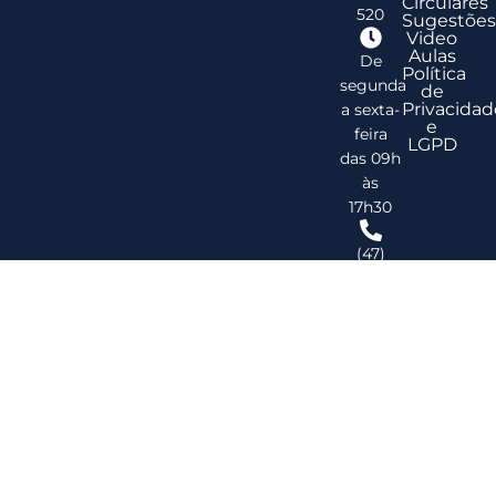
Circulares
520
Sugestões
Video
Aulas
De
Política
segunda
de
Privacidad
a sexta-
e
feira
LGPD
das 09h
às
17h30
(47)
3278-
2747
ribsc@ribsc.org.br
©
20
Reg
de
Im
do
Bra