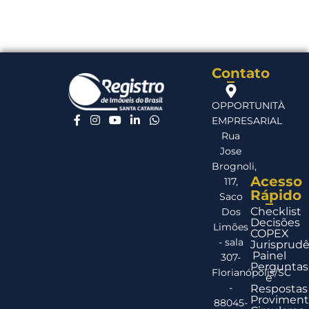
Contato
OPPORTUNITÀ
EMPRESARIAL
Rua
Jose
Brognoli,
Acesso
117,
Rápido
Saco
Checklist
Dos
Decisões
Limões
COPEX
- sala
Jurisprudê
Painel
307-
Perguntas
Florianópolis/SC
e
-
Respostas
Proviment
88045-