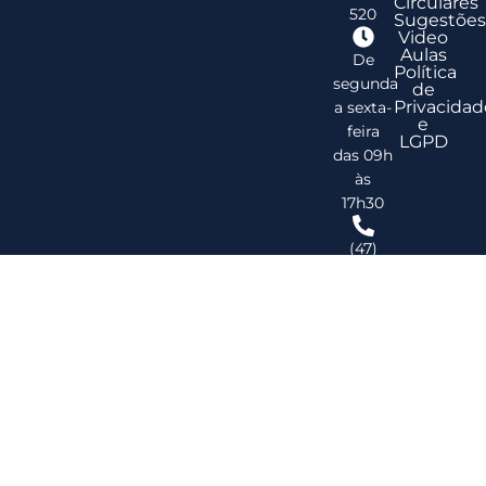
Circulares
520
Sugestões
Video
Aulas
De
Política
segunda
de
Privacidad
a sexta-
e
feira
LGPD
das 09h
às
17h30
(47)
3278-
2747
ribsc@ribsc.org.br
©
20
Reg
de
Im
do
Bra