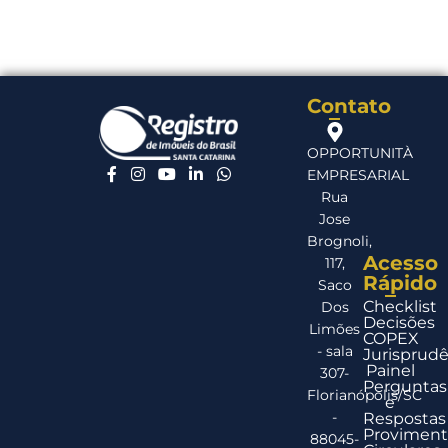
Contato
OPPORTUNITÀ
EMPRESARIAL
Rua
Jose
Brognoli,
Acesso
117,
Rápido
Saco
Checklist
Dos
Decisões
Limões
COPEX
- sala
Jurisprudê
Painel
307-
Perguntas
Florianópolis/SC
e
-
Respostas
Proviment
88045-