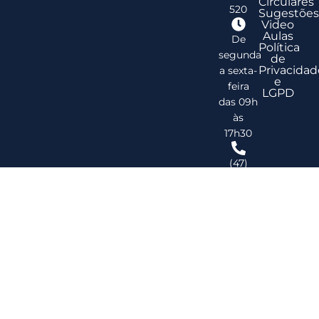
Circulares
520
Sugestões
Video
Aulas
De
Política
segunda
de
Privacidad
a sexta-
e
feira
LGPD
das 09h
às
17h30
(47)
3278-
2747
ribsc@ribsc.org.br
©
20
Reg
de
Im
do
Bra