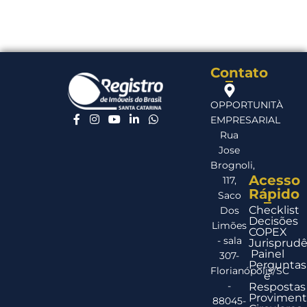
Contato
OPPORTUNITÀ
EMPRESARIAL
Rua
Jose
Brognoli,
Acesso
117,
Rápido
Saco
Checklist
Dos
Decisões
Limões
COPEX
- sala
Jurisprudê
Painel
307-
Perguntas
Florianópolis/SC
e
-
Respostas
Proviment
88045-