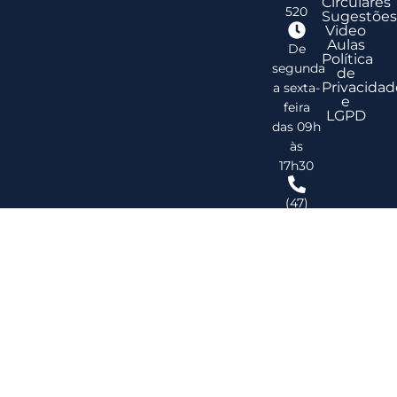
Circulares
520
Sugestões
Video
Aulas
De
Política
segunda
de
Privacidad
a sexta-
e
feira
LGPD
das 09h
às
17h30
(47)
3278-
2747
ribsc@ribsc.org.br
©
20
Reg
de
Im
do
Bra