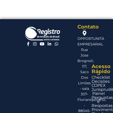
Contato
OPPORTUNITÀ
EMPRESARIAL
Rua
Jose
Brognoli,
Acesso
117,
Rápido
Saco
Checklist
Dos
Decisões
Limões
COPEX
- sala
Jurisprudê
Painel
307-
Perguntas
Florianópolis/SC
e
-
Respostas
Proviment
88045-