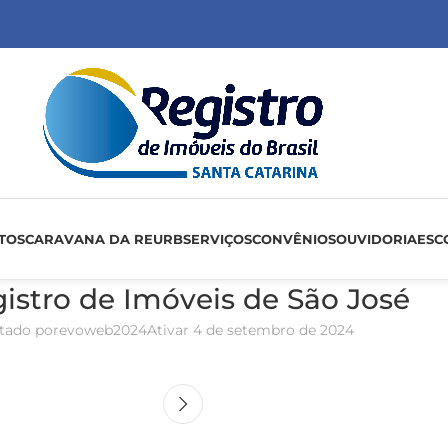
TOS
CARAVANA DA REURB
SERVIÇOS
CONVÊNIOS
OUVIDORIA
ESC
gistro de Imóveis de São José
tado por
evoweb2024
Ativar 4 de setembro de 2024