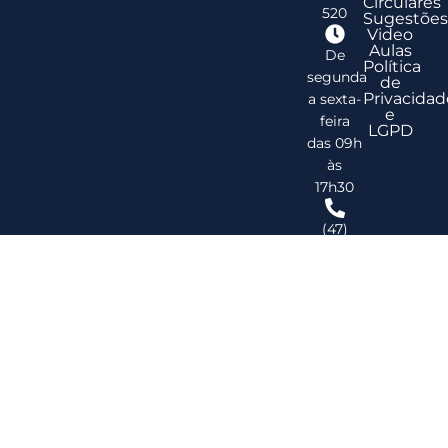
Circulares
520
Sugestões
Video
Aulas
De
Política
segunda
de
Privacidad
a sexta-
e
feira
LGPD
das 09h
às
17h30
(47)
3278-
2747
ribsc@ribsc.org.br
©
20
Reg
de
Im
do
Bra