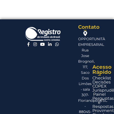
Contato
OPPORTUNITÀ
EMPRESARIAL
Rua
Jose
Brognoli,
Acesso
117,
Rápido
Saco
Checklist
Dos
Decisões
Limões
COPEX
- sala
Jurisprudê
Painel
307-
Perguntas
Florianópolis/SC
e
-
Respostas
Proviment
88045-