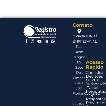
Contato
OPPORTUNITÀ
EMPRESARIAL
Rua
Jose
Brognoli,
Acesso
117,
Rápido
Saco
Checklist
Dos
Decisões
Limões
COPEX
- sala
Jurisprudê
Painel
307-
Perguntas
Florianópolis/SC
e
-
Respostas
Proviment
88045-