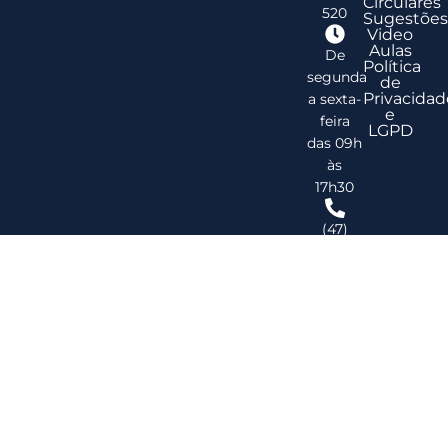
Circulares
520
Sugestões
Video
Aulas
De
Política
segunda
de
Privacidad
a sexta-
e
feira
LGPD
das 09h
às
17h30
(47)
3278-
2747
ribsc@ribsc.org.br
©
20
Reg
de
Im
do
Bra