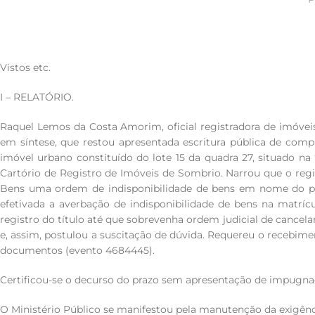
Vistos etc.
I – RELATÓRIO.
Raquel Lemos da Costa Amorim, oficial registradora de imóveis
em síntese, que restou apresentada escritura pública de comp
imóvel urbano constituído do lote 15 da quadra 27, situado na
Cartório de Registro de Imóveis de Sombrio. Narrou que o regis
Bens uma ordem de indisponibilidade de bens em nome do prop
efetivada a averbação de indisponibilidade de bens na matrí
registro do título até que sobrevenha ordem judicial de cancelam
e, assim, postulou a suscitação de dúvida. Requereu o recebim
documentos (evento 4684445).
Certificou-se o decurso do prazo sem apresentação de impugnaç
O Ministério Público se manifestou pela manutenção da exigênci