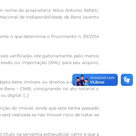
em nome do proprietário Nilvo Antonio Refatti,
Nacional de Indisponibilidade de Bens (evento
mente o que determina o Provimento n. 39/2014
óveis verificarão, obrigatoriamente, pelo menos
ressão ou importação (XML) para seu arquivo,
bjeto bens imóveis ou direitos a eles relativos,
de Bens – CNIB, consignando no ato notarial o
u digital. […]
crição do imóvel, ainda que este tenha passado
erá realizada se não houver risco de tratar-se
tulo na serventia extrajudicial, certo é que a