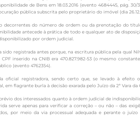
isponibilidade de Bens em 18.03.2016 (evento 4684445, pág. 30/3
uração pública subscrita pelo proprietário do imóvel (dia 26.12.
tro decorrentes do número de ordem ou da prenotação do títul
nibilidade antecede à prática de todo e qualquer ato de disposiç
isponibilizado por ordem judicial.
ia sido registrada antes porque, na escritura pública pela qual 
o CPF inserido na CNIB era 470.827.982-53 (o mesmo constante 
lico (evento 4762354).
a oficial registradora, sendo certo que, se levado à efeito 
l, em flagrante burla à decisão exarada pelo Juízo da 2ª Vara 
révio dos interessados quanto à ordem judicial de indisponibil
a serve apenas para verificar a correção – ou não – das exigê
ssados, por meio da via processual adequada e perante o juíz