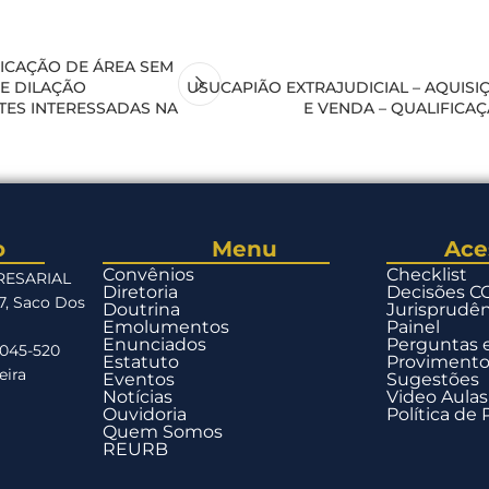
FICAÇÃO DE ÁREA SEM
E DILAÇÃO
USUCAPIÃO EXTRAJUDICIAL – AQUIS
TES INTERESSADAS NA
E VENDA – QUALIFICAÇ
o
Menu
Ace
Convênios
Checklist
RESARIAL
Diretoria
Decisões 
17, Saco Dos
Doutrina
Jurisprudên
Emolumentos
Painel
Enunciados
Perguntas 
8045-520
Estatuto
Provimentos
eira
Eventos
Sugestões
Notícias
Video Aulas
Ouvidoria
Política de
Quem Somos
REURB