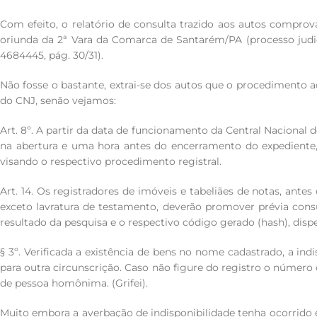
Com efeito, o relatório de consulta trazido aos autos comprov
oriunda da 2ª Vara da Comarca de Santarém/PA (processo judic
4684445, pág. 30/31).
Não fosse o bastante, extrai-se dos autos que o procedimento 
do CNJ, senão vejamos:
Art. 8º. A partir da data de funcionamento da Central Nacional d
na abertura e uma hora antes do encerramento do expediente,
visando o respectivo procedimento registral.
Art. 14. Os registradores de imóveis e tabeliães de notas, antes
exceto lavratura de testamento, deverão promover prévia consu
resultado da pesquisa e o respectivo código gerado (hash), disp
§ 3º. Verificada a existência de bens no nome cadastrado, a in
para outra circunscrição. Caso não figure do registro o número 
de pessoa homônima. (Grifei).
Muito embora a averbação de indisponibilidade tenha ocorrido em