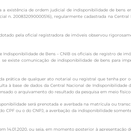
a a existência de ordem judicial de indisponibilidade de bens 
ial n. 200832090000516), regularmente cadastrada na Central 
adotado pela oficial registradora de imóveis observou rigorosa
e Indisponibilidade de Bens – CNIB os oficiais de registro de im
 se existe comunicação de indisponibilidade de bens para imp
 da prática de qualquer ato notarial ou registral que tenha por o
lta à base de dados da Central Nacional de Indisponibilidade 
ensado o arquivamento do resultado da pesquisa em meio físico o
disponibilidade será prenotada e averbada na matrícula ou trans
do CPF ou o do CNPJ, a averbação da indisponibilidade somente s
 14.01.2020, ou seja, em momento posterior à apresentação do tí