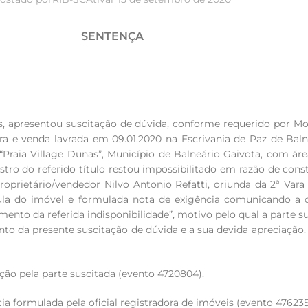
SENTENÇA
, apresentou suscitação de dúvida, conforme requerido por Moa
ra e venda lavrada em 09.01.2020 na Escrivania de Paz de Bal
 “Praia Village Dunas”, Município de Balneário Gaivota, com ár
tro do referido título restou impossibilitado em razão de const
rietário/vendedor Nilvo Antonio Refatti, oriunda da 2ª Vara
cula do imóvel e formulada nota de exigência comunicando a 
ento da referida indisponibilidade”, motivo pelo qual a parte su
ento da presente suscitação de dúvida e a sua devida apreciaçã
ão pela parte suscitada (evento 4720804).
a formulada pela oficial registradora de imóveis (evento 476235