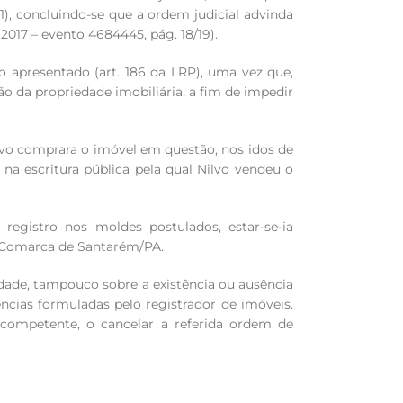
1), concluindo-se que a ordem judicial advinda
2017 – evento 4684445, pág. 18/19).
o apresentado (art. 186 da LRP), uma vez que,
ão da propriedade imobiliária, a fim de impedir
Nilvo comprara o imóvel em questão, nos idos de
na escritura pública pela qual Nilvo vendeu o
o registro nos moldes postulados, estar-se-ia
da Comarca de Santarém/PA.
idade, tampouco sobre a existência ou ausência
ncias formuladas pelo registrador de imóveis.
o competente, o cancelar a referida ordem de