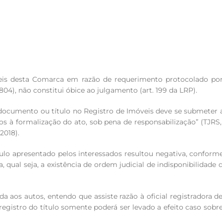
óveis desta Comarca em razão de requerimento protocolado por
4), não constitui óbice ao julgamento (art. 199 da LRP).
er documento ou título no Registro de Imóveis deve se submete
stos à formalização do ato, sob pena de responsabilização” (TJ
2018).
ítulo apresentado pelos interessados resultou negativa, conforme 
 qual seja, a existência de ordem judicial de indisponibilidade
a aos autos, entendo que assiste razão à oficial registradora 
o registro do título somente poderá ser levado a efeito caso so