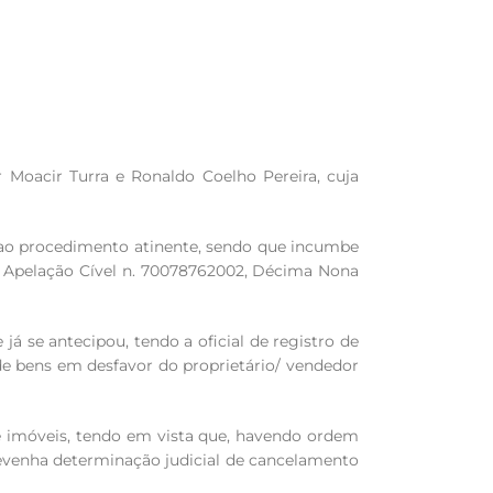
 Moacir Turra e Ronaldo Coelho Pereira, cuja
r ao procedimento atinente, sendo que incumbe
RS, Apelação Cível n. 70078762002, Décima Nona
já se antecipou, tendo a oficial de registro de
 de bens em desfavor do proprietário/ vendedor
de imóveis, tendo em vista que, havendo ordem
brevenha determinação judicial de cancelamento