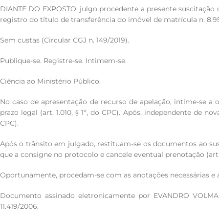
DIANTE DO EXPOSTO, julgo procedente a presente suscitação de
registro do título de transferência do imóvel de matrícula n. 8
Sem custas (Circular CGJ n. 149/2019).
Publique-se. Registre-se. Intimem-se.
Ciência ao Ministério Público.
No caso de apresentação de recurso de apelação, intime-se a ofic
prazo legal (art. 1.010, § 1º, do CPC). Após, independente de nov
CPC).
Após o trânsito em julgado, restituam-se os documentos ao susc
que a consigne no protocolo e cancele eventual prenotação (art. 20
Oportunamente, procedam-se com as anotações necessárias e arq
Documento assinado eletronicamente por EVANDRO VOLMAR RIZ
11.419/2006.