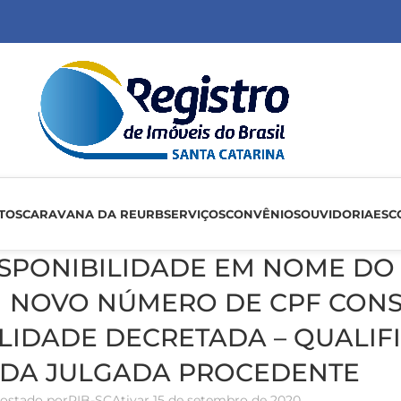
TOS
CARAVANA DA REURB
SERVIÇOS
CONVÊNIOS
OUVIDORIA
ESC
ISPONIBILIDADE EM NOME D
 NOVO NÚMERO DE CPF CONS
LIDADE DECRETADA – QUALIF
IDA JULGADA PROCEDENTE
ostado por
RIB-SC
Ativar 15 de setembro de 2020