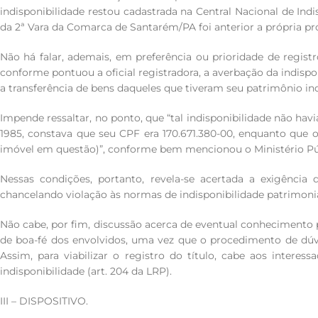
indisponibilidade restou cadastrada na Central Nacional de Ind
da 2ª Vara da Comarca de Santarém/PA foi anterior a própria proc
Não há falar, ademais, em preferência ou prioridade de regis
conforme pontuou a oficial registradora, a averbação da indispo
a transferência de bens daqueles que tiveram seu patrimônio ind
Impende ressaltar, no ponto, que “tal indisponibilidade não hav
1985, constava que seu CPF era 170.671.380-00, enquanto que 
imóvel em questão)”, conforme bem mencionou o Ministério Púb
Nessas condições, portanto, revela-se acertada a exigência d
chancelando violação às normas de indisponibilidade patrimonia
Não cabe, por fim, discussão acerca de eventual conhecimento p
de boa-fé dos envolvidos, uma vez que o procedimento de dúvid
Assim, para viabilizar o registro do título, cabe aos intere
indisponibilidade (art. 204 da LRP).
III – DISPOSITIVO.