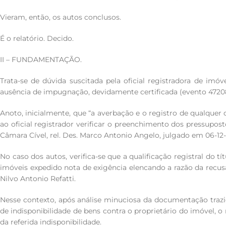
Vieram, então, os autos conclusos.
É o relatório. Decido.
II – FUNDAMENTAÇÃO.
Trata-se de dúvida suscitada pela oficial registradora de im
ausência de impugnação, devidamente certificada (evento 472080
Anoto, inicialmente, que “a averbação e o registro de qualqu
ao oficial registrador verificar o preenchimento dos pressupo
Câmara Cível, rel. Des. Marco Antonio Angelo, julgado em 06-12-
No caso dos autos, verifica-se que a qualificação registral do t
imóveis expedido nota de exigência elencando a razão da recusa,
Nilvo Antonio Refatti.
Nesse contexto, após análise minuciosa da documentação trazid
de indisponibilidade de bens contra o proprietário do imóvel, 
da referida indisponibilidade.