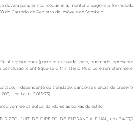
 dúvida para, em consequência, manter a exigência formulada p
.958 do Cartório de Registro de Imóveis de Sombrio.
ial registradora (parte interessada) para, querendo, apresentar 
a conclusão, cientifique-se o Ministério Público e remetam-se os 
itado, independente de translado, dando-se ciência da presente
3, I, da Lei n. 6.015/73).
uivem-se os autos, dando-se as baixas de estilo.
ZO, JUIZ DE DIREITO DE ENTRÂNCIA FINAL, em 24/07/2020, às