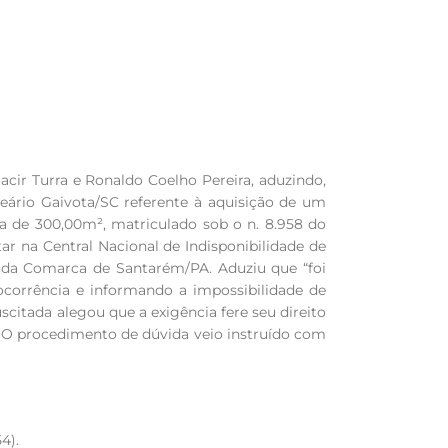
cir Turra e Ronaldo Coelho Pereira, aduzindo,
neário Gaivota/SC referente à aquisição de um
ea de 300,00m², matriculado sob o n. 8.958 do
ar na Central Nacional de Indisponibilidade de
 da Comarca de Santarém/PA. Aduziu que “foi
ocorrência e informando a impossibilidade de
scitada alegou que a exigência fere seu direito
o. O procedimento de dúvida veio instruído com
4).