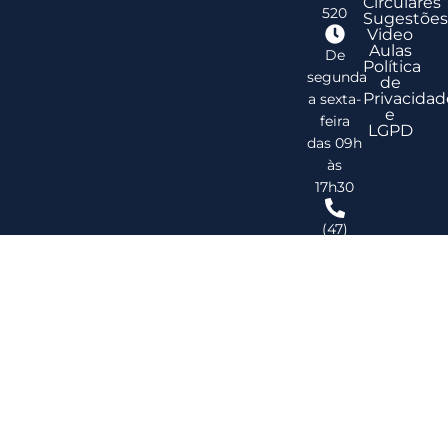
Circulares
520
Sugestões
Video
Aulas
De
Política
segunda
de
Privacidad
a sexta-
e
feira
LGPD
das 09h
às
17h30
(47)
3278-
2747
ribsc@ribsc.org.br
©
20
Reg
de
Im
do
Bra