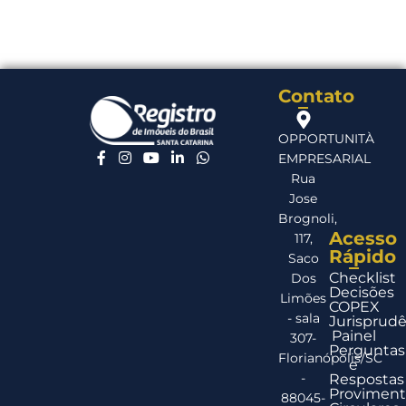
Contato
OPPORTUNITÀ
EMPRESARIAL
Rua
Jose
Brognoli,
Acesso
117,
Rápido
Saco
Checklist
Dos
Decisões
Limões
COPEX
- sala
Jurisprudê
Painel
307-
Perguntas
Florianópolis/SC
e
-
Respostas
Proviment
88045-