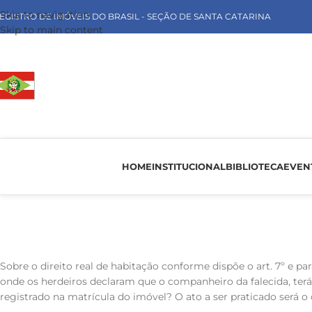
Skip to navigation
EGISTRO DE IMÓVEIS DO BRASIL - SEÇÃO DE SANTA CATARINA
Skip to main content
HOME
INSTITUCIONAL
BIBLIOTECA
EVEN
Sobre o direito real de habitação conforme dispõe o art. 7º e par
onde os herdeiros declaram que o companheiro da falecida, terá 
registrado na matrícula do imóvel? O ato a ser praticado será o