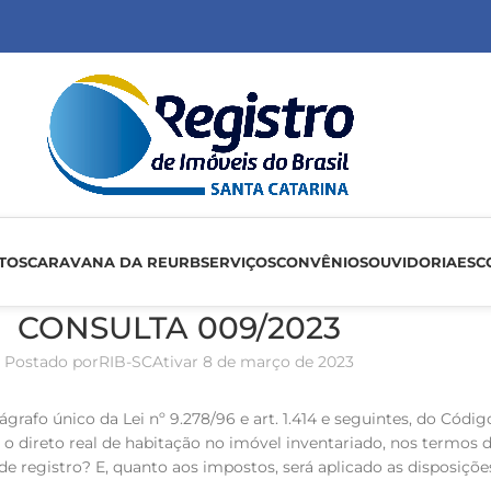
TOS
CARAVANA DA REURB
SERVIÇOS
CONVÊNIOS
OUVIDORIA
ESC
CONSULTA 009/2023
Postado por
RIB-SC
Ativar 8 de março de 2023
ágrafo único da Lei nº 9.278/96 e art. 1.414 e seguintes, do Códig
o direto real de habitação no imóvel inventariado, nos termos da
 de registro? E, quanto aos impostos, será aplicado as disposiçõ