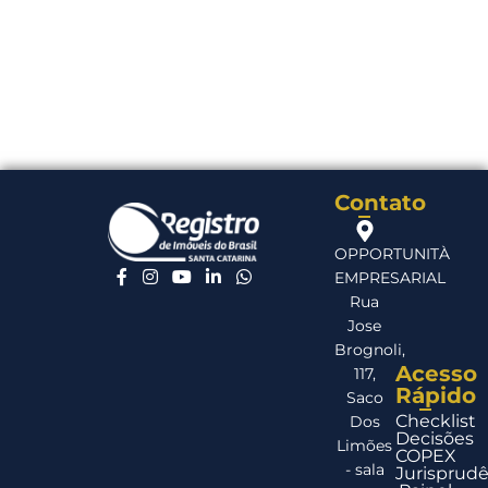
Contato
OPPORTUNITÀ
EMPRESARIAL
Rua
Jose
Brognoli,
Acesso
117,
Rápido
Saco
Checklist
Dos
Decisões
Limões
COPEX
- sala
Jurisprudê