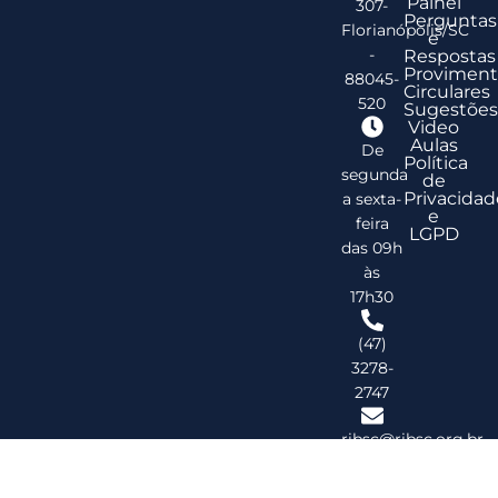
Painel
307-
Perguntas
Florianópolis/SC
e
-
Respostas
Proviment
88045-
Circulares
520
Sugestões
Video
Aulas
De
Política
segunda
de
Privacidad
a sexta-
e
feira
LGPD
das 09h
às
17h30
(47)
3278-
2747
ribsc@ribsc.org.br
©