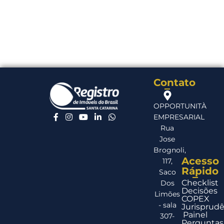
Contato
OPPORTUNITÀ
EMPRESARIAL
Rua
Jose
Brognoli,
Acesso
117,
Rápido
Saco
Checklist
Dos
Decisões
Limões
COPEX
- sala
Jurisprudê
Painel
307-
Perguntas