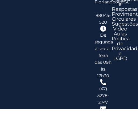
Florianópolis/SC
e
-
Respostas
Proviment
88045-
Circulares
520
Sugestões
Video
Aulas
De
Política
segunda
de
Privacidad
a sexta-
e
feira
LGPD
das 09h
às
17h30
(47)
3278-
2747
ribsc@ribsc.org.br
©
20