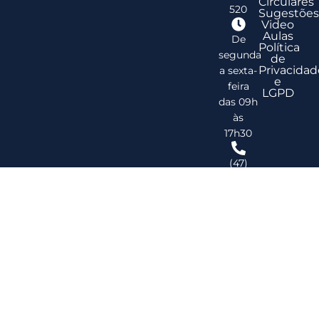
Circulares
520
Sugestões
Video
Aulas
De
Política
segunda
de
Privacidad
a sexta-
e
feira
LGPD
das 09h
às
17h30
(47)
3278-
2747
ribsc@ribsc.org.br
©
20
Reg
de
Im
do
Bra