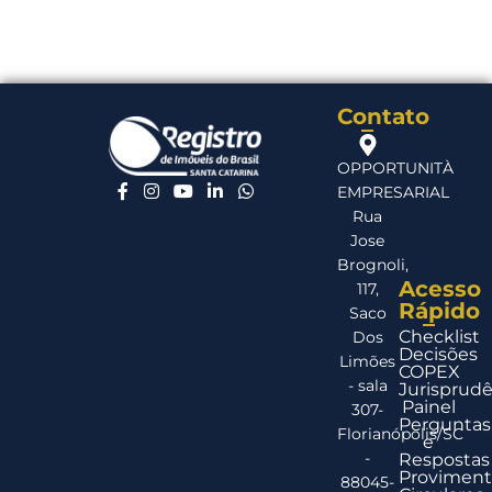
Contato
OPPORTUNITÀ
EMPRESARIAL
Rua
Jose
Brognoli,
Acesso
117,
Rápido
Saco
Checklist
Dos
Decisões
Limões
COPEX
- sala
Jurisprudê
Painel
307-
Perguntas
Florianópolis/SC
e
-
Respostas
Proviment
88045-