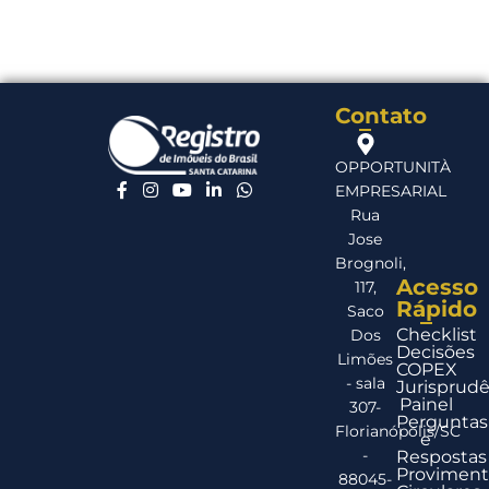
Contato
OPPORTUNITÀ
EMPRESARIAL
Rua
Jose
Brognoli,
Acesso
117,
Rápido
Saco
Checklist
Dos
Decisões
Limões
COPEX
- sala
Jurisprudê
Painel
307-
Perguntas
Florianópolis/SC
e
-
Respostas
Proviment
88045-