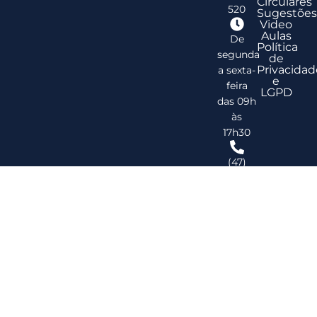
Circulares
520
Sugestões
Video
Aulas
De
Política
segunda
de
Privacidad
a sexta-
e
feira
LGPD
das 09h
às
17h30
(47)
3278-
2747
ribsc@ribsc.org.br
©
20
Reg
de
Im
do
Bra