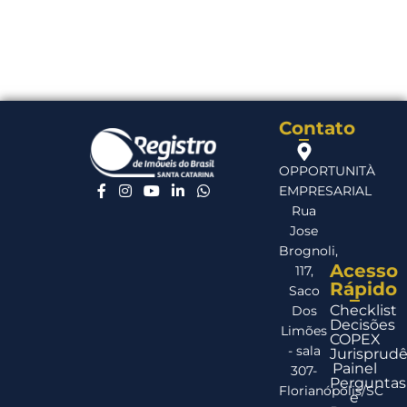
Contato
OPPORTUNITÀ
EMPRESARIAL
Rua
Jose
Brognoli,
Acesso
117,
Rápido
Saco
Checklist
Dos
Decisões
Limões
COPEX
- sala
Jurisprudê
Painel
307-
Perguntas
Florianópolis/SC
e