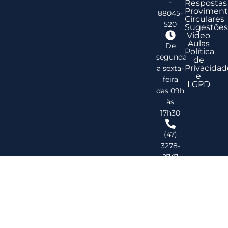
-
Respostas
Proviment
88045-
Circulares
520
Sugestões
Video
Aulas
De
Política
segunda
de
Privacidad
a sexta-
e
feira
LGPD
das 09h
às
17h30
(47)
3278-
2747
ribsc@ribsc.org.br
©
20
Reg
de