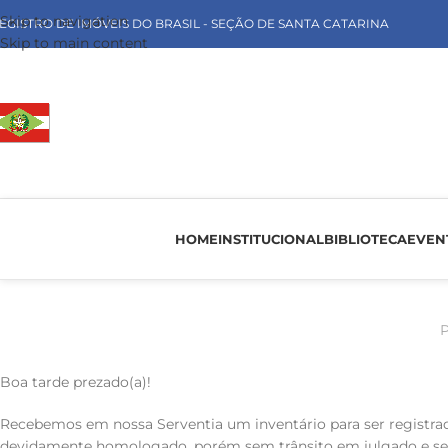
Skip to navigation
EGISTRO DE IMÓVEIS DO BRASIL - SEÇÃO DE SANTA CATARINA
Skip to main content
HOME
INSTITUCIONAL
BIBLIOTECA
EVEN
P
Boa tarde prezado(a)!
Recebemos em nossa Serventia um inventário para ser registrado
devidamente homologado, porém sem trânsito em julgado e sem f