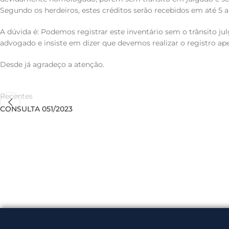
Segundo os herdeiros, estes créditos serão recebidos em até 5 an
A dúvida é: Podemos registrar este inventário sem o trânsito 
advogado e insiste em dizer que devemos realizar o registro ap
Desde já agradeço a atenção.
Recentes
CONSULTA 051/2023