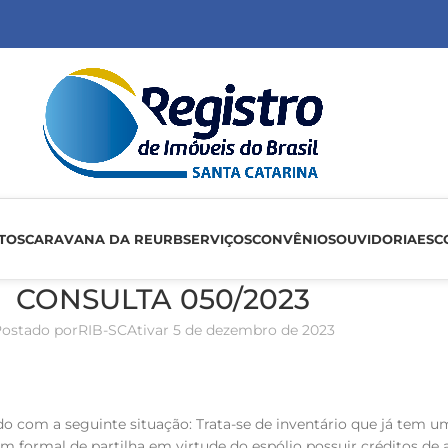
TOS
CARAVANA DA REURB
SERVIÇOS
CONVÊNIOS
OUVIDORIA
ESC
CONSULTA 050/2023
ostado por
RIB-SC
Ativar 5 de dezembro de 2023
 com a seguinte situação: Trata-se de inventário que já tem um
ormal de partilha em virtude do espólio possuir créditos de a